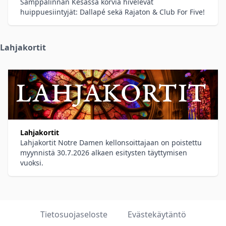
Samppalinnan Kesässä korvia hivelevät
huippuesiintyjät: Dallapé sekä Rajaton & Club For Five!
Lahjakortit
Lahjakortit
Lahjakortit Notre Damen kellonsoittajaan on poistettu
myynnistä 30.7.2026 alkaen esitysten täyttymisen
vuoksi.
Tietosuojaseloste
Evästekäytäntö